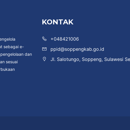
KONTAK
+048421006
engelola
t sebagai e-
ppid@soppengkab.go.id
i pengelolaan dan
Jl. Salotungo, Soppeng, Sulawesi Se
an sesuai
rbukaan