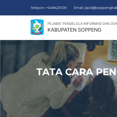
Telepon: +048421006
Email: ppid@soppengkab
PEJABAT PENGELOLA INFORMASI DAN DO
KABUPATEN SOPPENG
TATA CARA PE